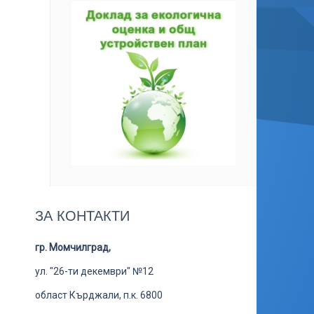
ЗА КОНТАКТИ
гр. Момчилград,
ул. "26-ти декември" №12
област Кърджали, п.к. 6800