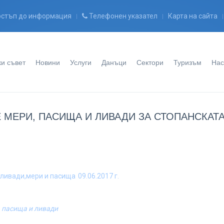
стъп до информация
Телефонен указател
Карта на сайта
и съвет
Новини
Услуги
Данъци
Сектори
Туризъм
Нас
 МЕРИ, ПАСИЩА И ЛИВАДИ ЗА СТОПАНСКАТ
 ливади,мери и пасища
09.06.2017 г.
 пасища и ливади