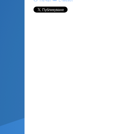
Печат
Е-мейл