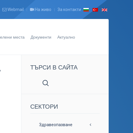
Webmail
На живо
За контакти
елени места
Документи
Актуално
ТЪРСИ В САЙТА
А
СЕКТОРИ
Здравеопазване