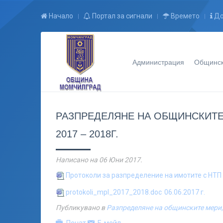
Начало
Портал за сигнали
Времето
До
Администрация
Общинск
РАЗПРЕДЕЛЯНЕ НА ОБЩИНСКИТЕ
2017 – 2018Г.
Написано на
06 Юни 2017
.
Протоколи за разпределение на имотите с НТП
protokoli_mpl_2017_2018.doc
06.06.2017 г.
Публикувано в
Разпределяне на общинските мери,