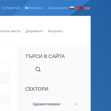
Webmail
На живо
За контакти
елени места
Документи
Актуално
ТЪРСИ В САЙТА
СЕКТОРИ
Здравеопазване