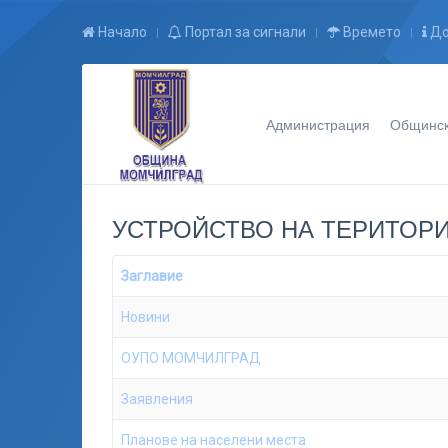
Начало
Портал за сигнали
Времето
До
Администрация
Общинск
УСТРОЙСТВО НА ТЕРИТОР
Заглавие
Новини
ОУПО МОМЧИЛГРАД
Заявления
Планове на населени места