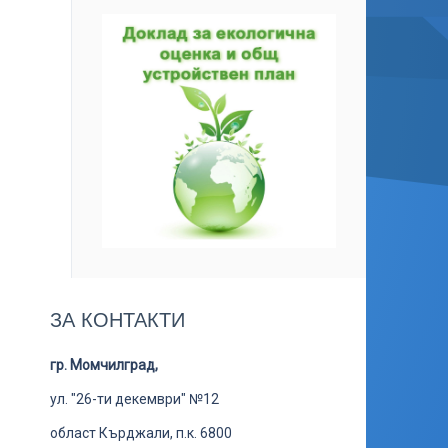
ЗА КОНТАКТИ
гр. Момчилград,
ул. "26-ти декември" №12
област Кърджали, п.к. 6800