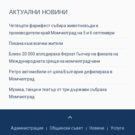
АКТУАЛНИ НОВИНИ
Четвърти фармфест събира животновъди и
производители край Момчилград на 5 и 6 септември
Покана към всички жители
Близо 20 000 аплодираха Ферхат Гьочер на финала на
Международната среща на момчилградчани
Ретро автомобили от цяла България дефилираха в
Момчилград
Музика, танци и театър от три държави събраха
Момчилград
Администрация
Общински съвет
Новини
Услуги