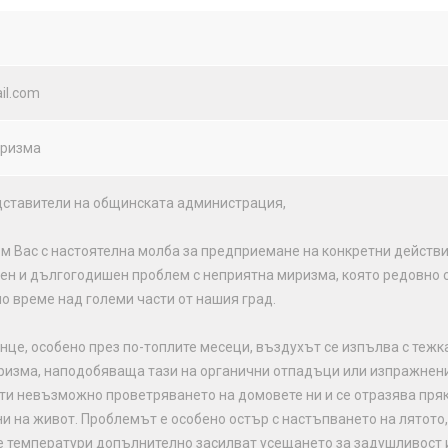
il.com
иризма
ставители на общинската администрация,
 Вас с настоятелна молба за предприемане на конкретни действ
ен и дългогодишен проблем с неприятна миризма, която редовно 
о време над големи части от нашия град.
нце, особено през по-топлите месеци, въздухът се изпълва с тежка
ризма, наподобяваща тази на органични отпадъци или изпражнени
ти невъзможно проветряването на домовете ни и се отразява пря
ни на живот. Проблемът е особено остър с настъпването на лятото,
е температури допълнително засилват усещането за задушливост 