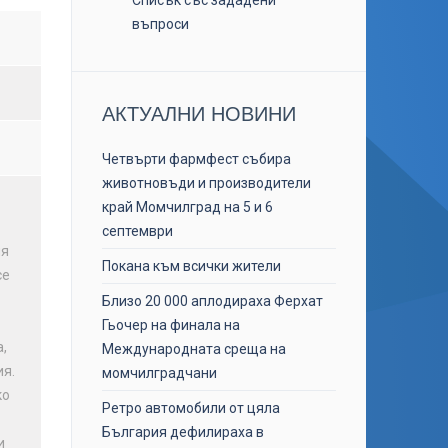
Списък със зададени
въпроси
АКТУАЛНИ НОВИНИ
Четвърти фармфест събира
животновъди и производители
край Момчилград на 5 и 6
септември
ия
Покана към всички жители
се
Близо 20 000 аплодираха Ферхат
Гьочер на финала на
,
Международната среща на
я.
момчилградчани
ко
Ретро автомобили от цяла
България дефилираха в
и