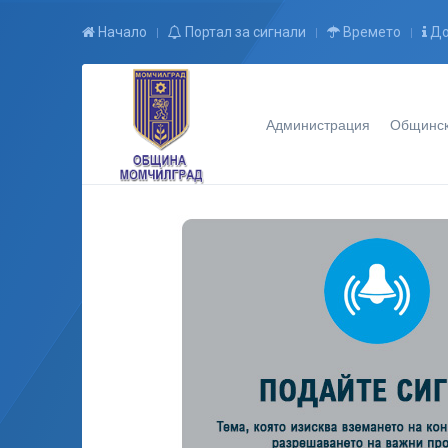
Начало
Портал за сигнали
Времето
До
Администрация
Общинск