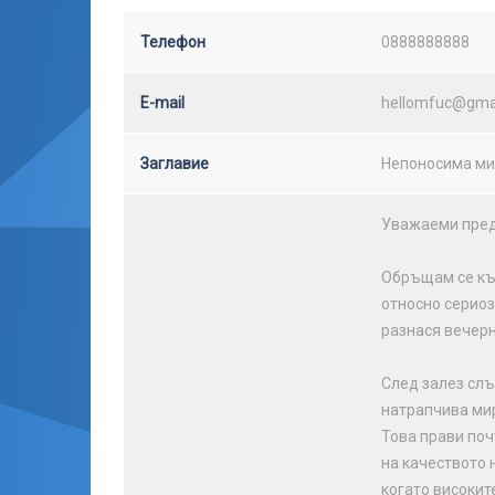
Телефон
0888888888
E-mail
hellomfuc@gma
Заглавие
Непоносима м
Уважаеми пред
Обръщам се към
относно сериоз
разнася вечерн
След залез слъ
натрапчива ми
Това прави поч
на качеството 
когато високит