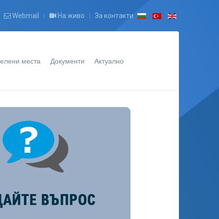
Webmail
На живо
За контакти
елени места
Документи
Актуално