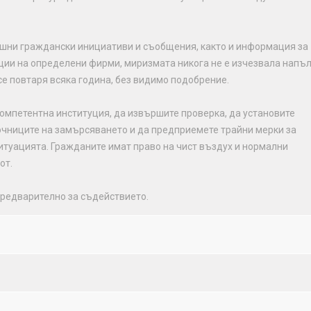
шни граждански инициативи и съобщения, както и информация за
ии на определени фирми, миризмата никога не е изчезвала напъл
се повтаря всяка година, без видимо подобрение.
компетентна институция, да извършите проверка, да установите
чниците на замърсяването и да предприемете трайни мерки за
итуацията. Гражданите имат право на чист въздух и нормални
от.
редварително за съдействието.