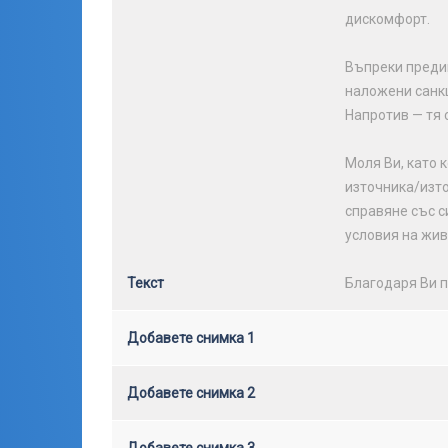
дискомфорт.
Въпреки преди
наложени санкц
Напротив — тя 
Моля Ви, като 
източника/изто
справяне със с
условия на жив
Текст
Благодаря Ви п
Добавете снимка 1
Добавете снимка 2