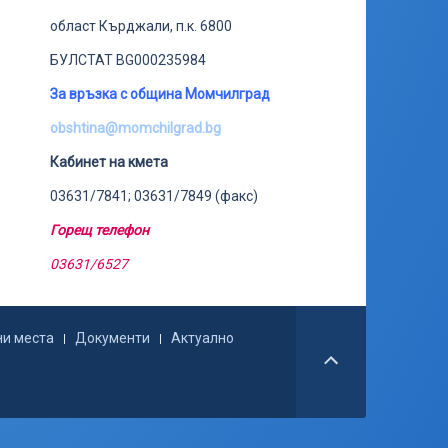
област Кърджали, п.к. 6800
БУЛСТАТ BG000235984
За връзка с община Момчилград
obshtina@momchilgrad.bg
Кабинет на кмета
03631/7841; 03631/7849 (факс)
Горещ телефон
03631/6527
ни места
Документи
Актуално