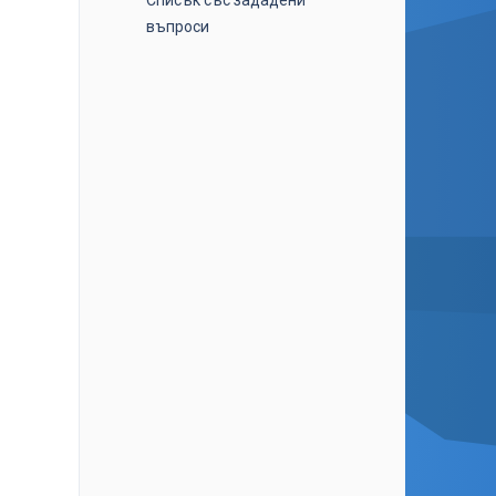
Списък със зададени
въпроси