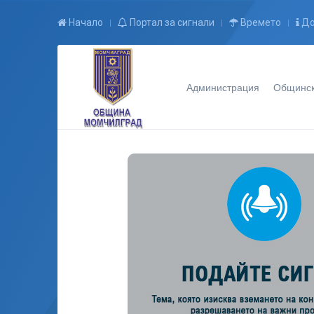
Начало
Портал за сигнали
Времето
До
Администрация
Общинск