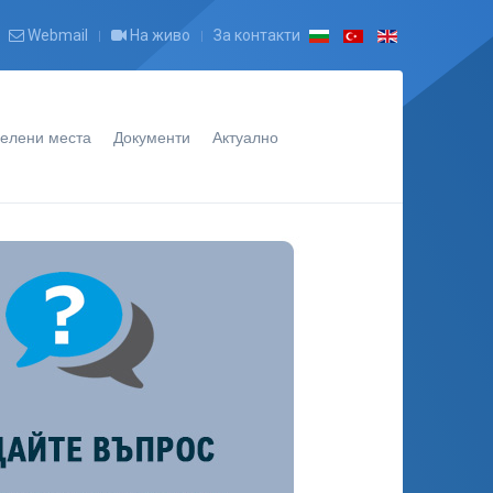
Webmail
На живо
За контакти
елени места
Документи
Актуално