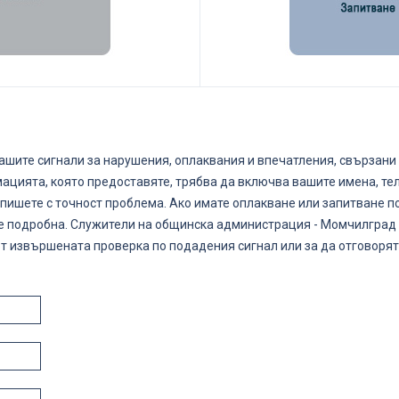
ашите сигнали за нарушения, оплаквания и впечатления, свързани 
ацията, която предоставяте, трябва да включва вашите имена, т
опишете с точност проблема. Ако имате оплакване или запитване п
е подробна. Служители на общинска администрация - Момчилград
 от извършената проверка по подадения сигнал или за да отговорят