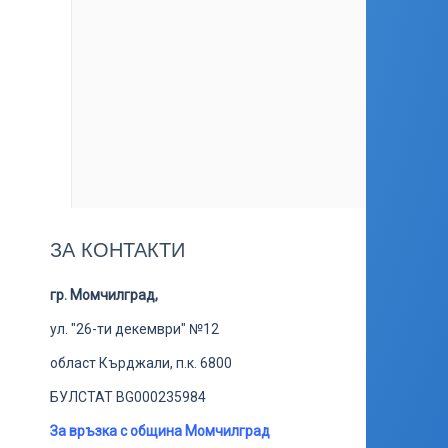
ЗА КОНТАКТИ
гр. Момчилград,
ул. "26-ти декември" №12
област Кърджали, п.к. 6800
БУЛСТАТ BG000235984
За връзка с община Момчилград