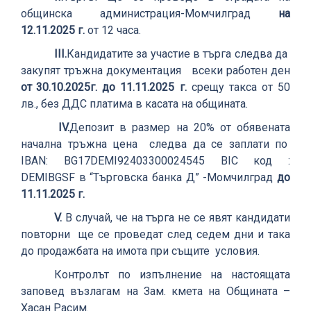
общинска администрация-Момчилград
на
12
.
11
.202
5
г.
от 12 часа.
ІІІ.
Кандидатите за участие в търга следва да
закупят тръжна документация всеки работен ден
от
30.10
.2025г. до 11.11
.2025
г.
срещу такса от 50
лв., без ДДС платима в касата на общината.
ІV.
Депозит в размер на 20% от обявената
начална тръжна цена следва да се заплати по
IBAN
:
BG
17
DEMI
92403300024545
BIC
код :
DEMIBGSF
в “
Търговска банка Д
” -Момчилград
до
11
.11
.2025 г.
V.
В случай, че на търга не се явят кандидати
повторни ще се проведат след седем дни и така
до продажбата на имот
а
при същите условия.
Контрол
ът
по изпълнение на настоящата
заповед възлагам на Зам. кмета на Общината –
Хасан Расим
.