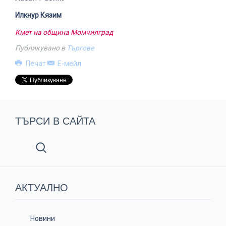
Илкнур Кязим
Кмет на община Момчилград
Публикувано в
Търгове
Печат
Е-мейл
ТЪРСИ В САЙТА
АКТУАЛНO
Новини