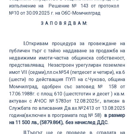
изпълнение на Решение №
1
43 от протокол
№10 от 30.09.20
25
г.
на ОбС-Момчилград
З А П О В Я Д В А М:
І.
Откривам процедура за провеждане на
публичен търг с тайно наддаване за продажба на
недвижими имоти-частна общинска собственост,
представляващ Незастроен урегулиран поземлен
имот VІІ
(
седми
)
,пл.сн.№54
(
петдесет и четири
)
, кв.6
(
шести
)
по действащия ПУП на
с.Чуково, община
Момчилград, одобрен със заповед № 158 от
17.06.1988г. с площ 610
(
шестстотин и десет
)
кв.м.
актуван с АЧОС №5783от 12.08.2025г., вписан в
Службата по вписвания Дв.вх.№2413 от 13.08.2025
година
(включен в програмата под № 58)
в размер
на 11 5
00
лв.,
(
5879
.86
€
)
,
без начислед ДДС.
ІІ.
Търгът ще се проведе в сградата на