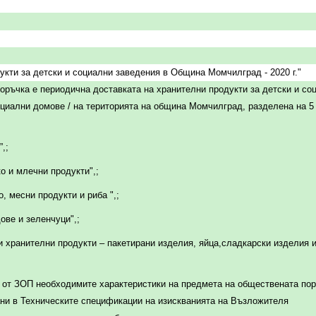
укти за детски и социални заведения в Община Момчилград - 2020 г."
оръчка е периодична доставката на хранителни продукти за детски и со
оциални домове / на територията на община Момчилград, разделена на 5 
,;
о и млечни продукти",;
, месни продукти и риба ",;
ове и зеленчуци",;
 хранителни продукти – пакетирани изделия, яйца,сладкарски изделия 
 1 от ЗОП необходимите характеристики на предмета на обществената по
ни в Техническите спецификации на изискванията на Възложителя