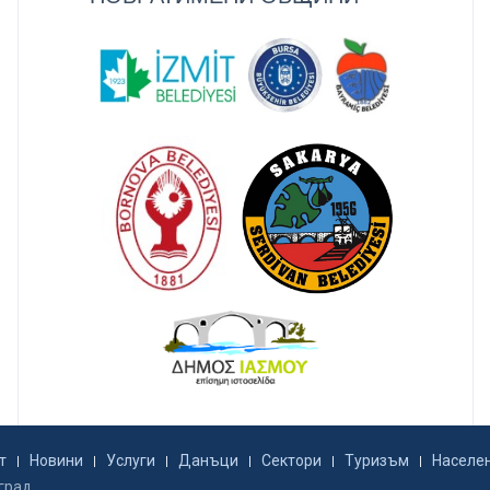
т
Новини
Услуги
Данъци
Сектори
Туризъм
Населе
град.