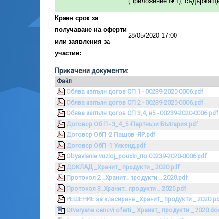
(Приложение №1), съдържащи 
Краен срок за
получаване на оферти
28/05/2020 17:00
или заявления за
участие:
Прикачени документи:
Файл
Обява изпълн догов ОП 1 - 00239-2020-0006.pdf
Обява изпълн догов ОП 2 - 00239-2020-0006.pdf
Обява изпълн догов ОП 3,4, и5 - 00239-2020-0006.pdf
Договор Об П - 3_4_5 -Партньри България.pdf
Договор ОбП -2 Пашов -ЯР.pdf
Договор ОбП -1 Уикенд.pdf
Obyavlenie vuzloj_poucki_по 00239-2020-0006.pdf
ДОКЛАД _Хранит_ продукти _ 2020.pdf
Протокол 2 _Хранит_ продукти _ 2020.pdf
Протокол 3_Хранит_ продукти _ 2020.pdf
РЕШЕНИЕ за класиране _Хранит_ продукти _ 2020.pd
Otvaryane cenovi oferti _ Хранит_ продукти _ 2020.do