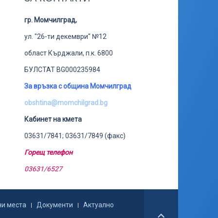
гр. Момчилград,
ул. "26-ти декември" №12
област Кърджали, п.к. 6800
БУЛСТАТ BG000235984
За връзка с община Момчилград
obshtina@momchilgrad.bg
Кабинет на кмета
03631/7841; 03631/7849 (факс)
Горещ телефон
03631/6527
ни места
Документи
Актуално