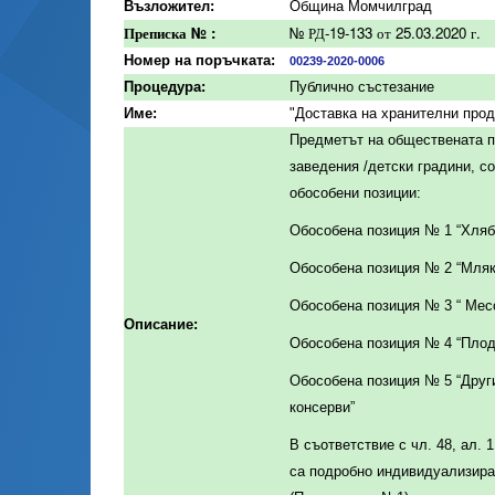
Възложител:
Община Момчилград
Преписка № :
№ РД-19-133 от 25.03.2020 г.
Номер на поръчката:
00239-2020-0006
Процедура:
Публично състезание
Име:
"Доставка на хранителни прод
Предметът на обществената п
заведения /детски градини, с
обособени позиции:
Обособена позиция № 1 “Хляб”
Обособена позиция № 2 “Мляк
Обособена позиция № 3 “ Месо
Описание:
Обособена позиция № 4 “Плод
Обособена позиция № 5 “Други
консерви”
В съответствие с чл. 48, ал.
са подробно индивидуализира