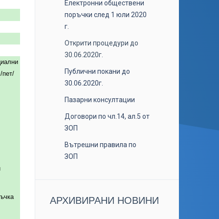
Електронни обществени
поръчки след 1 юли 2020
г.
Открити процедури до
30.06.2020г.
циални
Публични покани до
/пет/
30.06.2020г.
Пазарни консултации
Договори по чл.14, ал.5 от
ЗОП
Вътрешни правила по
ЗОП
и
ръчка
АРХИВИРАНИ НОВИНИ