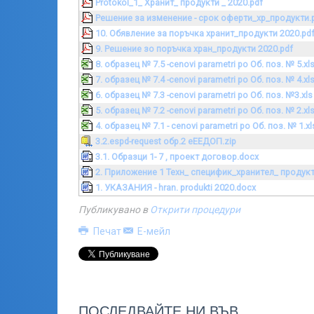
Protokol_1_ Хранит_ продукти _ 2020.pdf
Решение за изменение - срок оферти_хр_продукти.
10. Обявление за поръчка хранит_продукти 2020.pd
9. Решение зо поръчка хран_продукти 2020.pdf
8. образец № 7.5 -cenovi parametri po Об. поз. № 5.xl
7. образец № 7.4 -cenovi parametri po Об. поз. № 4.xl
6. образец № 7.3 -cenovi parametri po Об. поз. №3.xls
5. образец № 7.2 -cenovi parametri po Об. поз. № 2.xl
4. образец № 7.1 - cenovi parametri po Об. поз. № 1.xl
3.2.espd-request обр.2 еЕЕДОП.zip
3.1. Образци 1- 7 , проект договор.docx
2. Приложение 1 Техн_ специфик_хранител_ продук
1. УКАЗАНИЯ - hran. produkti 2020.docx
Публикувано в
Открити процедури
Печат
Е-мейл
ПОСЛЕДВАЙТЕ НИ ВЪВ