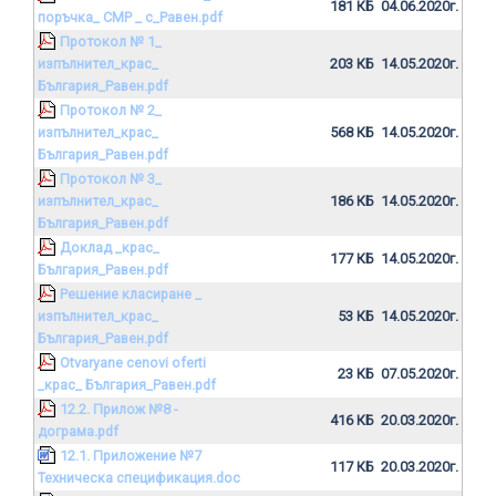
181 КБ
04.06.2020г.
поръчка_ СМР _ с_Равен.pdf
Протокол № 1_
изпълнител_крас_
203 КБ
14.05.2020г.
България_Равен.pdf
Протокол № 2_
изпълнител_крас_
568 КБ
14.05.2020г.
България_Равен.pdf
Протокол № 3_
изпълнител_крас_
186 КБ
14.05.2020г.
България_Равен.pdf
Доклад _крас_
177 КБ
14.05.2020г.
България_Равен.pdf
Решение класиране _
изпълнител_крас_
53 КБ
14.05.2020г.
България_Равен.pdf
Otvaryane cenovi oferti
23 КБ
07.05.2020г.
_крас_ България_Равен.pdf
12.2. Прилож №8 -
416 КБ
20.03.2020г.
дограма.pdf
12.1. Приложение №7
117 КБ
20.03.2020г.
Техническа спецификация.doc