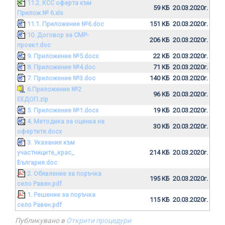
11.2. KСС оферта към
59 КБ
20.03.2020г.
Прилож № 6.xls
11.1. Приложение №6.doc
151 КБ
20.03.2020г.
10. Договор за СМР-
206 КБ
20.03.2020г.
проект.doc
9. Приложение №5.docx
22 КБ
20.03.2020г.
8. Приложение №4.doc
71 КБ
20.03.2020г.
7. Приложение №3.doc
140 КБ
20.03.2020г.
6.Приложение №2
96 КБ
20.03.2020г.
ЕЕДОП.zip
5. Приложение №1.docx
19 КБ
20.03.2020г.
4. Методика за оценка на
30 КБ
20.03.2020г.
офертите.docx
3. Указания към
участниците_крас_
214 КБ
20.03.2020г.
България.doc
2. Обявление за поръчка
195 КБ
20.03.2020г.
село Равен.pdf
1. Решение за поръчка
115 КБ
20.03.2020г.
село Равен.pdf
Публикувано в
Открити процедури