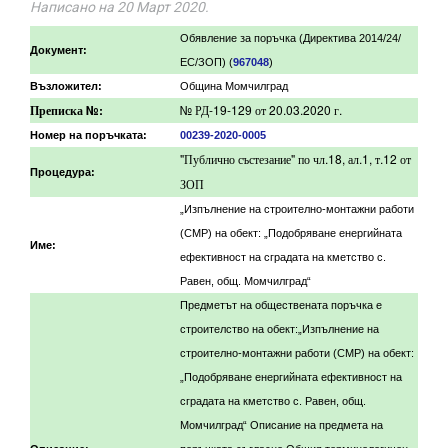
Написано на
20 Март 2020
.
Обявление за поръчка (Директива 2014/24/
Документ:
ЕС/ЗОП) (
967048
)
Възложител:
Община Момчилград
Преписка №:
№ РД-19-129 от 20.03.2020 г.
Номер на поръчката:
00239-2020-0005
"Публично състезание" по чл.18, ал.1, т.12 от
Процедура:
ЗОП
„Изпълнение на строително-монтажни работи
(СМР) на обект: „Подобряване енергийната
Име:
ефективност на сградата на кметство с.
Равен, общ. Момчилград“
Предметът на обществената поръчка е
строителство на обект:„Изпълнение на
строително-монтажни работи (СМР) на обект:
„Подобряване енергийната ефективност на
сградата на кметство с. Равен, общ.
Момчилград“ Описание на предмета на