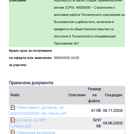
Описание:
поръчката съгласно Общия терминологичен
речник (CPV): 45000000 – Строителни и
монтажни работи Техническите изисквания на
Възложителя и дейностите, включени в
предмета на обществената поръчка са
посочени в Техническата спецификация
Приложение №7
Краен срок за получаване
на оферти или заявления
09/04/2020 16:00
за участие:
Прикачени документи:
Размер
Файл
Описание
на
Създаден
файла:
Обява прикл_ договор_ по
61 КБ
06.11.2020г.
00239-2020-0005 - km. Raven.pdf
Договор за СМР _
5297
04.06.2020г.
с_Равен.pdf
КБ
Обявление за възлож_