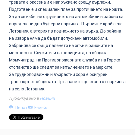
тревата е окосена и е напръскано срещу кърлежи.
Подготвен е и специален план за протичането на нощта.
За да се избегне струпването на автомобили в района са
определени два буферни паркинга. Първият е край село
Летовник, а вторият в подножието на върха. До района
на извора няма да бъдат допускани автомобили.
Забранява се също паленето на огън в районите на
местността. Служители на полицията, на община
Момчилград, на Противопожарната служба и на Горско
стопанство ще следят за изпълнението на мерките.
За трудноподвижни и възрастни хора е осигурен
транспорт от общината. Тръгването ще става от паркинга
на село Летовник.
Публикувано в
Новини
Печат
Е-мейл