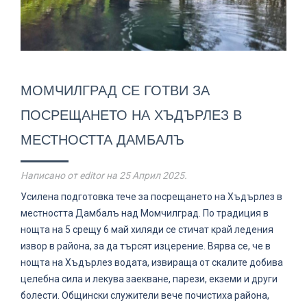
МОМЧИЛГРАД СЕ ГОТВИ ЗА
ПОСРЕЩАНЕТО НА ХЪДЪРЛЕЗ В
МЕСТНОСТТА ДАМБАЛЪ
Написано от editor на
25 Април 2025
.
Усилена подготовка тече за посрещането на Хъдърлез в
местността Дамбалъ над Момчилград. По традиция в
нощта на 5 срещу 6 май хиляди се стичат край ледения
извор в района, за да търсят изцерение. Вярва се, че в
нощта на Хъдърлез водата, извираща от скалите добива
целебна сила и лекува заекване, парези, екземи и други
болести. Общински служители вече почистиха района,