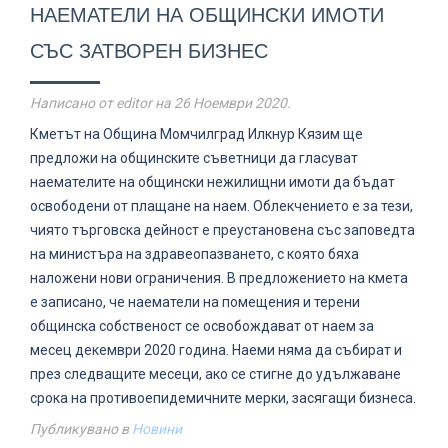
НАЕМАТЕЛИ НА ОБЩИНСКИ ИМОТИ
СЪС ЗАТВОРЕН БИЗНЕС
Написано от editor на
26 Ноември 2020
.
Кметът на Община Момчилград Илкнур Кязим ще
предложи на общинските съветници да гласуват
наемателите на общински нежилищни имоти да бъдат
освободени от плащане на наем. Облекчението е за тези,
чиято търговска дейност е преустановена със заповедта
на министъра на здравеопазването, с която бяха
наложени нови ограничения. В предложението на кмета
е записано, че наематели на помещения и терени
общинска собственост се освобождават от наем за
месец декември 2020 година. Наеми няма да събират и
през следващите месеци, ако се стигне до удължаване
срока на противоепидемичните мерки, засягащи бизнеса.
Публикувано в
Новини