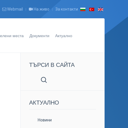
Webmail
На живо
За контакти
елени места
Документи
Актуално
ТЪРСИ В САЙТА
АКТУАЛНO
Новини