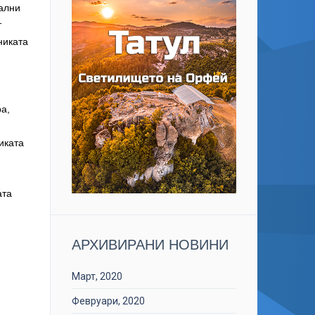
ални
т
никата
а,
иката
ата
АРХИВИРАНИ НОВИНИ
Март, 2020
Февруари, 2020