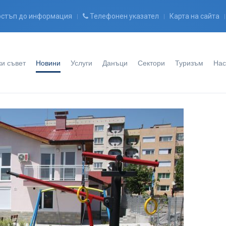
стъп до информация
Телефонен указател
Карта на сайта
и съвет
Новини
Услуги
Данъци
Сектори
Туризъм
Нас