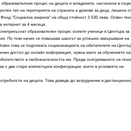
 образователния процес на децата и младежите, настанени в соци
дентен тип на територията на страната и домове за деца, лишени о
т Фонд "Социална закрила" на обща стойност 3 530 лева. Освен тех
за интернет за 4 месеца.
донепрекъснат образователен процес осемте ученици в Центъра за
мия. По този начин се повишава шансът за успешно завършване на
Освен това се подпомага социализацията на обитателите на Център
аничен достъп до онлайн информация, нужна както за обучението на
юбопитството и любознателността им. Преди осигуряването на техн
ше с две стари компютърни конфигурации, които в условията на
отребности на децата. Това доведе до затруднение в дистанционн