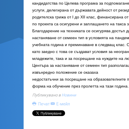
кандидатства по Целева програма за подпомагане
услуги, делегирана от държавата дейност от рези
родителска грижа от I до XII клас, финансирана о
по проекта са осигурени и заплащането на такса 
Благодарение на техниката се осигурява достъп 
настаняване от семеен тип в условията на панде
учебната година и преминаване в следващ клас. 
като заедно с това се създават условия за неогр
младежите, така и за посрещане на нуждите на л
Центъра за настаняване от семеен тип разполага
извънредно положение се оказаха
недостатъчни за посрещане на образователните п
форма на обучение през пролетта на тази година.
Публикувано в
Новини
Печат
Е-мейл