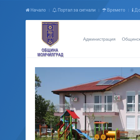
Начало
Портал за сигнали
Времето
До
Администрация
Общинск