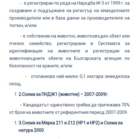
- е регистриран по реда на Наредба № 3 от 1999 г. за
създаване и поддържане на регистър на земеделските
производители или в база данни за производителите на
тютюн, и/или
- е собственик на животно, животновъден обект или
пчелно семейство, регистрирани в Системата за
идентификация на животните и регистрация на
животновъдните обекти на Българската агенция по
безопасност на храните, и/или
- стопанисва най-малко 0,1 хектара земеделска
площ;
2.
Схема за ПНДЖ1 (животни) – 2007-2009г.
-
Кандидатът единствено трябва да притежава 70%
от броя на животните от референтния период 2007-2009.
3.
Схема за Мярка 211 и 212 (НР1 и НР2) и Схема за
натура 2000