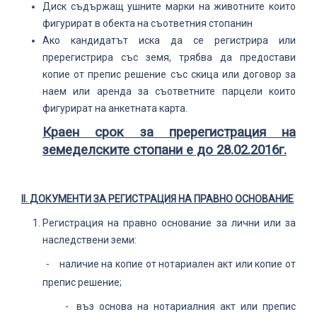
Диск съдържащ ушните марки на животните които
фигурират в обекта на съответния стопанин
Ако кандидатът иска да се регистрира или
пререгистрира със земя, трябва да предостави
копие от препис решение със скица или договор за
наем или аренда за съответните парцели които
фигурират на анкетната карта.
Краен срок за пререгистрация на
земеделските стопани е до 28.02.2016г.
II
.
ДОКУМЕНТИ ЗА РЕГИСТРАЦИЯ НА ПРАВНО ОСНОВАНИЕ
Регистрация на правно основание за лични или за
наследствени земи:
-
наличие на копие от нотариален акт или копие от
препис решение;
-
въз основа на нотариалния акт или препис