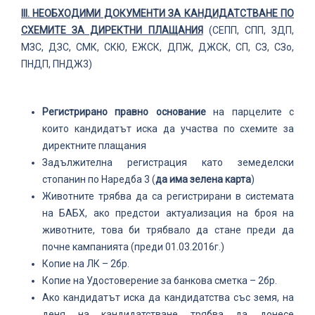
III
.
НЕОБХОДИМИ ДОКУМЕНТИ ЗА КАНДИДАТСТВАНЕ ПО
СХЕМИТЕ ЗА ДИРЕКТНИ ПЛАЩАНИЯ
(СЕПП, СПП, ЗДП,
МЗС, ДЗС, СМК, СКЮ, ЕЖСК, ДПЖ, ДЖСК, СП, СЗ, СЗо,
ПНДП, ПНДЖ3)
Регистрирано правно основание
на парцелите с
които кандидатът иска да участва по схемите за
директните плащания
Задължителна регистрация като земеделски
стопанин по Наредба 3 (
да има зелена карта
)
Животните трябва да са регистрирани в системата
на БАБХ, ако предстои актуализация на броя на
животните, това би трябвало да стане преди да
почне кампанията (преди 01.03.2016г.)
Копие на ЛК – 2бр.
Копие на Удостоверение за банкова сметка – 2бр.
Ако кандидатът иска да кандидатства със земя, на
деня на кандидатстване трябва да донесе