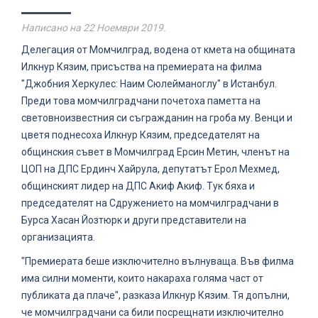
Написано на
22 Ноември 2019
.
Делегация от Момчилград, водена от кмета на общината
Илкнур Кязим, присъства на премиерата на филма
"Джобния Херкулес: Наим Сюлейманоглу" в Истанбул.
Преди това момчилградчани почетоха паметта на
световноизвестния си съгражданин на гроба му. Венци и
цветя поднесоха Илкнур Кязим, председателят на
общинския съвет в Момчилград Ерсин Метин, членът на
ЦОП на ДПС Ердинч Хайрула, депутатът Ерол Мехмед,
общинският лидер на ДПС Акиф Акиф. Тук бяха и
председателят на Сдружението на момчилградчани в
Бурса Хасан Йозтюрк и други представители на
организацията.
"Премиерата беше изключително вълнуваща. Във филма
има силни моменти, които накараха голяма част от
публиката да плаче", разказа Илкнур Кязим. Тя допълни,
че момчилградчани са били посрещнати изключително