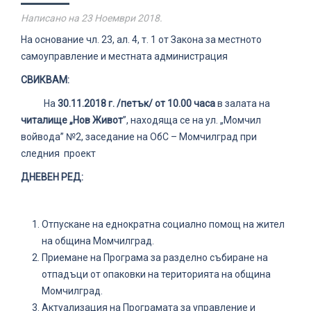
Написано на
23 Ноември 2018
.
На основание чл. 23, ал. 4, т. 1 от Закона за местното
самоуправление и местната администрация
СВИКВАМ:
На
30.
1
1.2018 г. /петък/ от 10.00 часа
в залата на
читалище „Нов Живот
”, находяща се на ул. „Момчил
войвода” №2, заседание на ОбС – Момчилград при
следния проект
ДНЕВЕН РЕД:
Отпускане на еднократна социално помощ на жител
на община Момчилград.
Приемане на Програма за разделно събиране на
отпадъци от опаковки на територията на община
Момчилград.
Актуализация на Програмата за управление и