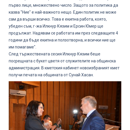
първо лице, множествено число. Защото за политика да
казва "Ние" е най-важното нещо. Един политик не може
сам да върши всичко. Това е екипна работа, която,
убеден съм, г-жа Илкнур Кязим и Ерсин Юмер ще
продължат. Надявам се работата им през следващите 4
години да бъде екипна и ползотворна, и всички ние ще
им помагаме".
След тържествената сесия Илкнур Кязим беше
посрещната с букет цветя от служителите на общинска
администрация. В кметския кабинет новоизбраният кмет
получи печата на общината от Сунай Хасан.