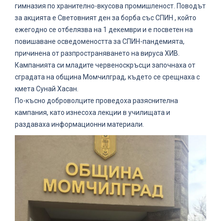
гимназия по хранително-вкусова промишленост. Поводът
за акцията е Световният ден за борба със СПИН , който
ежегодно се отбелязва на 1 декември и е посветен на
повишаване осведомеността за СПИН-пандемията,
причинена от разпространяването на вируса ХИВ.
Кампанията си младите червеноскръсци започнаха от
сградата на община Момчилград, където се срещнаха с
кмета Сунай Хасан.
По-късно доброволците проведоха разяснителна
кампания, като изнесоха лекции в училищата и
раздаваха информационни материали.