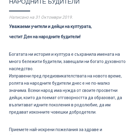
НАРОДНИТЕ БУДИТЕЛИ
Написано на
31 Октомври 2019
.
Уважаеми учители и дейци на културата,
честит Ден на народните будители!
Богатата ни история и култура е съхранила имената на
много бележити будители, завещали ни богато духовното
наследство.
Изправени пред предизвикателствата на новото време,
ролята на народните будители днес е не по-малко
значима. Всеки народ има нужда от своите просветни
дейци, които да поемат отговорността да образоват, да
възпитават идните поколения в родолюбие, да им
предават изконните човешки добродетели.
Приемете най-искрени пожелания за здраве и