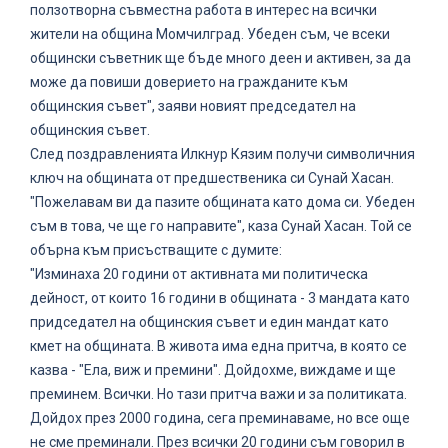
ползотворна съвместна работа в интерес на всички
жители на община Момчилград. Убеден съм, че всеки
общински съветник ще бъде много деен и активен, за да
може да повиши доверието на гражданите към
общинския съвет", заяви новият председател на
общинския съвет.
След поздравленията Илкнур Кязим получи символичния
ключ на общината от предшественика си Сунай Хасан.
"Пожелавам ви да пазите общината като дома си. Убеден
съм в това, че ще го направите", каза Сунай Хасан. Той се
обърна към присъстващите с думите:
"Изминаха 20 години от активната ми политическа
дейност, от които 16 години в общината - 3 мандата като
придседател на общинския съвет и един мандат като
кмет на общината. В живота има една притча, в която се
казва - "Ела, виж и премини". Дойдохме, виждаме и ще
преминем. Всички. Но тази притча важи и за политиката.
Дойдох през 2000 година, сега преминаваме, но все още
не сме преминали. През всички 20 години съм говорил в