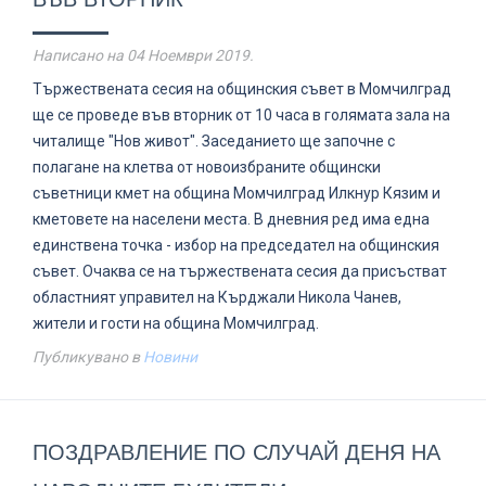
Написано на
04 Ноември 2019
.
Тържествената сесия на общинския съвет в Момчилград
ще се проведе във вторник от 10 часа в голямата зала на
читалище "Нов живот". Заседанието ще започне с
полагане на клетва от новоизбраните общински
съветници кмет на община Момчилград Илкнур Кязим и
кметовете на населени места. В дневния ред има една
единствена точка - избор на председател на общинския
съвет. Очаква се на тържествената сесия да присъстват
областният управител на Кърджали Никола Чанев,
жители и гости на община Момчилград.
Публикувано в
Новини
ПОЗДРАВЛЕНИЕ ПО СЛУЧАЙ ДЕНЯ НА