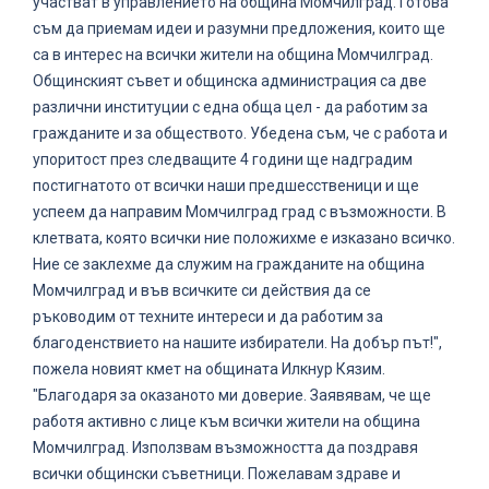
участват в управлението на община Момчилград. Готова
съм да приемам идеи и разумни предложения, които ще
са в интерес на всички жители на община Момчилград.
Общинският съвет и общинска администрация са две
различни институции с една обща цел - да работим за
гражданите и за обществото. Убедена съм, че с работа и
упоритост през следващите 4 години ще надградим
постигнатото от всички наши предшесственици и ще
успеем да направим Момчилград град с възможности. В
клетвата, която всички ние положихме е изказано всичко.
Ние се заклехме да служим на гражданите на община
Момчилград и във всичките си действия да се
ръководим от техните интереси и да работим за
благоденствието на нашите избиратели. На добър път!",
пожела новият кмет на общината Илкнур Кязим.
"Благодаря за оказаното ми доверие. Заявявам, че ще
работя активно с лице към всички жители на община
Момчилград. Използвам възможността да поздравя
всички общински съветници. Пожелавам здраве и