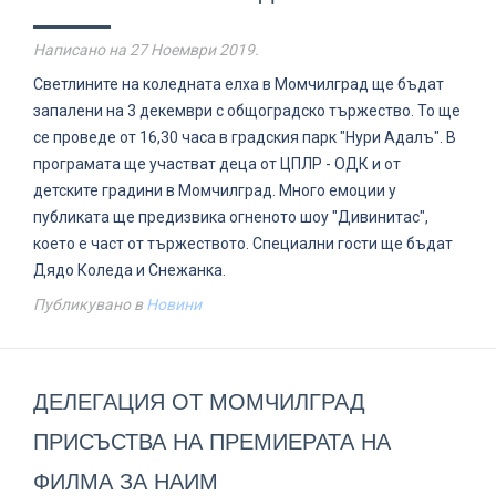
Написано на
27 Ноември 2019
.
Светлините на коледната елха в Момчилград ще бъдат
запалени на 3 декември с общоградско тържество. То ще
се проведе от 16,30 часа в градския парк "Нури Адалъ". В
програмата ще участват деца от ЦПЛР - ОДК и от
детските градини в Момчилград. Много емоции у
публиката ще предизвика огненото шоу "Дивинитас",
което е част от тържеството. Специални гости ще бъдат
Дядо Коледа и Снежанка.
Публикувано в
Новини
ДЕЛЕГАЦИЯ ОТ МОМЧИЛГРАД
ПРИСЪСТВА НА ПРЕМИЕРАТА НА
ФИЛМА ЗА НАИМ