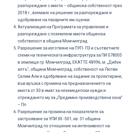
разпореждане с имоти – общинска собственост през
2018 г., вземане на решение за разпореждане и
одобряване на пазарните им оценки.
Актуализация на Програмата за управление и
разпореждане с поземлени имоти общинска
собственост в община Момчилград
Разрешение за изготвяне на ПУП- ПЗ и съответните
схеми на техническата инфраструктура за ПИ 078005
в землище гр. Момчилград, ЕКАТТЕ 48996, м. „Дибек
алтъ”, община Момчилград, собственост на Лютви
Селим Али и одобряване на задание за проектиране,
във връзка с промяна на предназначението на
имота от ЗЗ в имат за неземеделски нужди и
отреждането му за „Предимно производствена зона”
– Пп
Разрешение за промяна на показателите за
застрояване за УПИ ХІІ -501, кв. 31 община
Момчилград по отношение на интензивност на