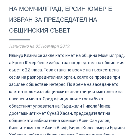
НА МОМЧИЛГРАД, ЕРСИН ЮМЕР Е
ИЗБРАН ЗА ПРЕДСЕДАТЕЛ НА
ОБЩИНСКИЯ СЪВЕТ
Написано на
05 Ноември 2019
.
Илкнур Кязим се закле като кмет на община Момчилград,
а Ерсин Юмер беше избран за председател на общинския
съвет с 22 гласа. Това стана по време на тържествена
сесия на разпоредителния орган, която се проведе при
засилен обществен интерес. По време на заседанието
клетва положиха общинските съветници и кметовете на
населени места. Сред официалните гости бяха
областният управител на Кърджали Никола Чанев,
досегашният кмет Сунай Хасан, председателят на
общинската избирателна комисия Асен Самуилов,
бившите кметове Акиф Акиф, Бирол Кьосеюмер и Ердинч
Хайрула, който е и бивш депутат. Заседанието беше