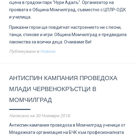
сцена в градски парк "Нури Адалъ". Организатор на
проявата е Община Момчилград, съвместно с ЦПЛР-ОДК
и училища.
Приказни герои ще повдигнат настроението ни с песни,
танци, стихове и игри. Община Момчилград е предвидила
лакомства за всички деца. Очакваме Ви!
Публикувано в
Новини
АНТИСПИН КАМПАНИЯ ПРОВЕДОХА
МЛАДИ ЧЕРВЕНОКРЪСТЦИ В
МОМЧИЛГРАД
Написано на
30 Ноември 2018
.
Антиспин кампания проведоха в Момчилград ученици от
Младежката организация на БЧК към професионалната