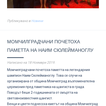
Публикувано в
Новини
МОМЧИЛГРАДЧАНИ ПОЧЕТОХА
ПАМЕТТА НА НАИМ СЮЛЕЙМАНОГЛУ
Написано на
18 Ноември 2019
.
Момчилградчани почетоха паметта на легендарния
шампион Наим Сюлейманоглу. Това се случи на
организирана от община Момчилград възпоменателна
церемония пред паметника на щангиста в града.
Поводът беше 2-годишнината от смъртта на
световноизвестния щангист.
Венци и цветя поднесоха кметът на община Момчилград