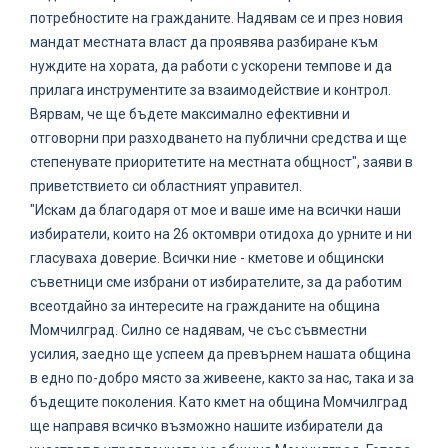
потребностите на гражданите. Надявам се и през новия
мандат местната власт да проявява разбиране към
нуждите на хората, да работи с ускорени темпове и да
прилага инструментите за взаимодействие и контрол.
Вярвам, че ще бъдете максимално ефективни и
отговорни при разходването на публични средства и ще
степенувате приоритетите на местната общност", заяви в
приветствието си областният управител.
"Искам да благодаря от мое и ваше име на всички наши
избиратели, които на 26 октомври отидоха до урните и ни
гласуваха доверие. Всички ние - кметове и общински
съветници сме избрани от избирателите, за да работим
всеотдайно за интересите на гражданите на община
Момчилград. Силно се надявам, че със съвместни
усилия, заедно ще успеем да превърнем нашата община
в едно по-добро място за живеене, както за нас, така и за
бъдещите поколения. Като кмет на община Момчилград
ще направя всичко възможно нашите избиратели да