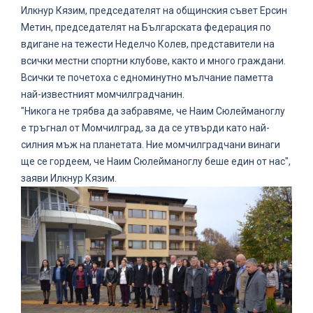
Илкнур Кязим, председателят на общинския съвет Ерсин
Метин, председателят на Българската федерация по
вдигане на тежести Неделчо Колев, представители на
всички местни спортни клубове, както и много граждани.
Всички те почетоха с едноминутно мълчание паметта
най-известният момчилградчанин.
"Никога не трябва да забравяме, че Наим Сюлейманоглу
е тръгнал от Момчилград, за да се утвърди като най-
силния мъж на планетата. Ние момчилградчани винаги
ще се гордеем, че Наим Сюлейманоглу беше един от нас",
заяви Илкнур Кязим.