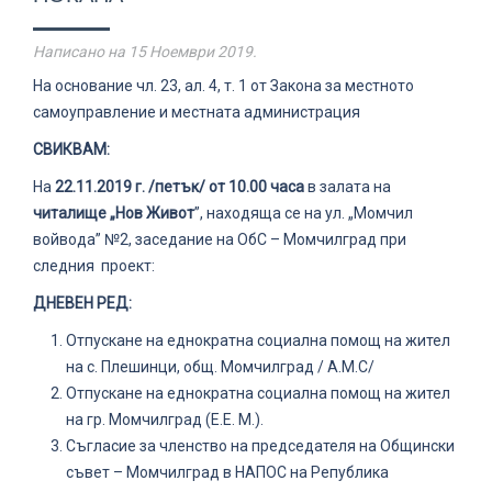
Написано на
15 Ноември 2019
.
На основание чл. 23, ал. 4, т. 1 от Закона за местното
самоуправление и местната администрация
СВИКВАМ:
На
22.
11.2019 г. /
петък/ от 10.00 часа
в залата на
читалище „Нов Живот
”, находяща се на ул. „Момчил
войвода” №2, заседание на ОбС – Момчилград при
следния проект:
ДНЕВЕН РЕД:
Отпускане на еднократна социална помощ на жител
на с. Плешинци, общ. Момчилград / А.М.С/
Отпускане на еднократна социална помощ на жител
на гр. Момчилград (Е.Е. М.).
Съгласие за членство на председателя на Общински
съвет – Момчилград в НАПОС на Република