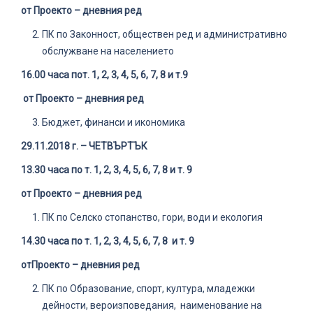
от Проекто – дневния ред
ПК по Законност, обществен ред и административно
обслужване на населението
1
6
.
0
0 часа по
т. 1, 2, 3, 4, 5, 6, 7, 8 и т.9
от Проекто – дневния ред
Бюджет, финанси и икономика
29.11.2018 г. –
ЧЕТВЪРТЪК
1
3
.
3
0 часа по т.
1, 2, 3, 4, 5, 6, 7, 8 и т. 9
от Проекто – дневния ред
ПК по Селско стопанство, гори, води и екология
1
4
.
30
часа по т
. 1, 2, 3, 4, 5, 6, 7, 8 и т. 9
от
Проекто – дневния ред
ПК по Образование, спорт, култура, младежки
дейности, вероизповедания, наименование на