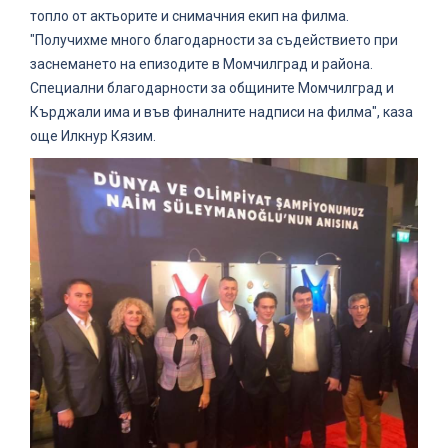
топло от актьорите и снимачния екип на филма.
"Получихме много благодарности за съдействието при
заснемането на епизодите в Момчилград и района.
Специални благодарности за общините Момчилград и
Кърджали има и във финалните надписи на филма", каза
още Илкнур Кязим.