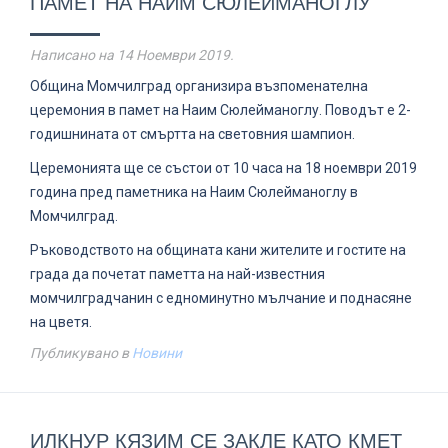
ПАМЕТ НА НАИМ СЮЛЕЙМАНОГЛУ
Написано на
14 Ноември 2019
.
Община Момчилград организира възпоменателна
церемония в памет на Наим Сюлейманоглу. Поводът е 2-
годишнината от смъртта на световния шампион.
Церемонията ще се състои от 10 часа на 18 ноември 2019
година пред паметника на Наим Сюлейманоглу в
Момчилград.
Ръководството на общината кани жителите и гостите на
града да почетат паметта на най-известния
момчилградчанин с едноминутно мълчание и поднасяне
на цветя.
Публикувано в
Новини
ИЛКНУР КЯЗИМ СЕ ЗАКЛЕ КАТО КМЕТ