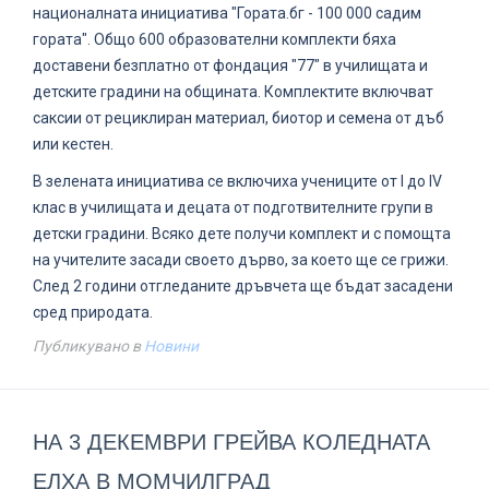
националната инициатива "Гората.бг - 100 000 садим
гората". Общо 600 образователни комплекти бяха
доставени безплатно от фондация "77" в училищата и
детските градини на общината. Комплектите включват
саксии от рециклиран материал, биотор и семена от дъб
или кестен.
В зелената инициатива се включиха учениците от I до IV
клас в училищата и децата от подготвителните групи в
детски градини. Всяко дете получи комплект и с помощта
на учителите засади своето дърво, за което ще се грижи.
След 2 години отгледаните дръвчета ще бъдат засадени
сред природата.
Публикувано в
Новини
НА 3 ДЕКЕМВРИ ГРЕЙВА КОЛЕДНАТА
ЕЛХА В МОМЧИЛГРАД