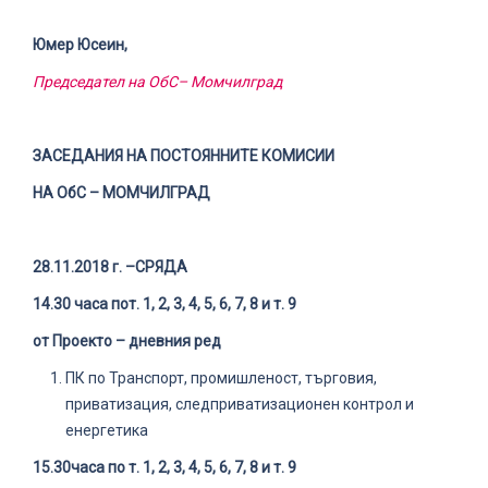
Юмер Юсеин,
Председател на ОбС– Момчилград
ЗАСЕДАНИЯ НА ПОСТОЯННИТЕ КОМИСИИ
НА ОбС – МОМЧИЛГРАД
28
.
11
.20
18
г. –
СРЯДА
1
4
.
3
0 часа по
т. 1, 2, 3, 4, 5, 6, 7, 8 и т. 9
от Проекто – дневния ред
ПК по Транспорт, промишленост, търговия,
приватизация, следприватизационен контрол и
енергетика
1
5
.
30
часа по т
. 1, 2, 3, 4, 5, 6, 7, 8 и т. 9