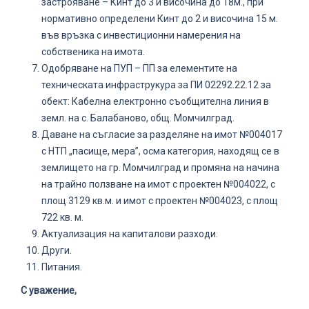
застрояване – Кинт до 3 и височина до 18м., при
нормативно определени Кинт до 2 и височина 15 м.
във връзка с инвестиционни намерения на
собственика на имота.
Одобряване на ПУП – ПП за елементите на
техническата инфраструкура за ПИ 02292.22.12 за
обект: Кабелна електронно съобщителна линия в
земл. на с. Балабаново, общ. Момчилград.
Даване на съгласие за разделяне на имот №004017
с НТП „пасище, мера”, осма категория, находящ се в
землището на гр. Момчилград и промяна на начина
на трайно ползване на имот с проектен №004022, с
площ 3129 кв.м. и имот с проектен №004023, с площ
722 кв. м.
Актуализация на капиталови разходи.
Други.
Питания.
С уважение,